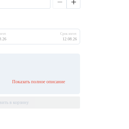
згот.
Срок изгот.
8.26
12.08.26
Показать полное описание
вить в корзину