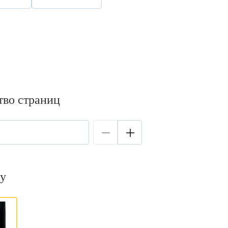
тво страниц
у