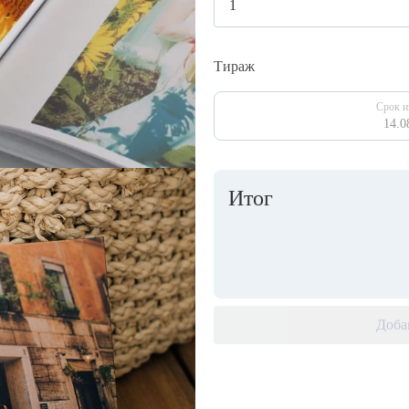
Тираж
Срок и
14.0
Итог
Доба