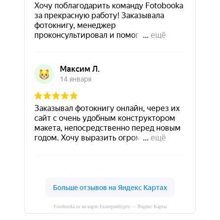
Fotobooka.ru на карте Екатеринбурга — Яндекс Карты