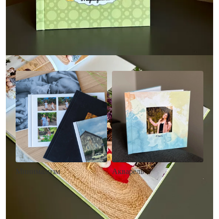
Другие стили фотокниг
Минимализм
Акварель
• Без декора
• Декор в стиле
• Выбор цвета фона
акварельных красок
• Загрузка фото и текста
• Выбор цвета фона
• Загрузка фото и текста