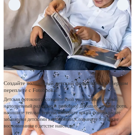
Создайте волшебный детский фотоальбом в твердом
переплете с Fotobooka!
Детская фотокнига: создайте свой уникальный альбом,
наполненный радостью и любовью! Добавьте лучшие фото,
напишите теплые тексты, выберите яркий фон, украсьте
забавными детскими картинками. Сохраните эти яркие
воспоминания о детстве навсегда!