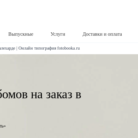
Выпускные
Услуги
Доставки и оплата
алехарде | Онлайн типография fotobooka.ru
омов на заказ в
ть»