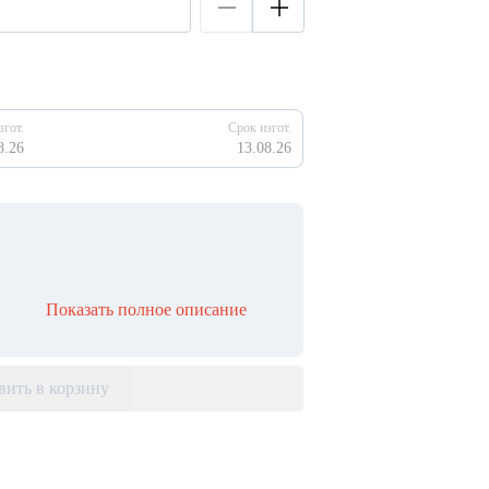
згот.
Срок изгот.
8.26
13.08.26
Показать полное описание
вить в корзину