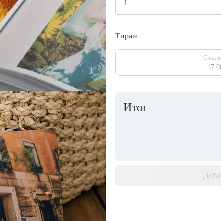
Тираж
Срок и
17.0
Итог
Доба