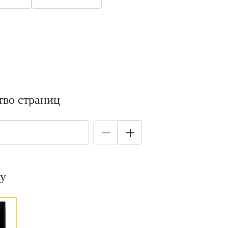
тво страниц
у