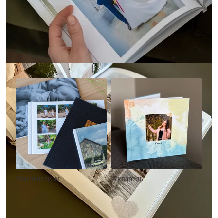
Другие стили фотокниг
Минимализм
Акварель
• Без декора
• Декор в стиле
• Выбор цвета фона
акварельных красок
• Загрузка фото и текста
• Выбор цвета фона