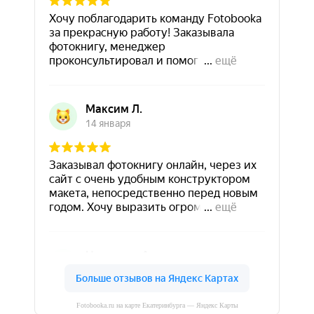
Fotobooka.ru на карте Екатеринбурга — Яндекс Карты