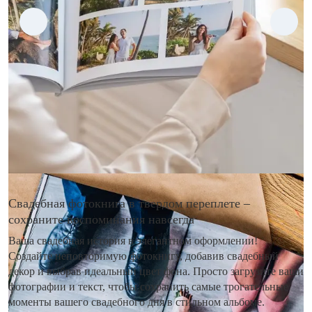
Свадебная фотокнига в твердом переплете –
сохраните воспоминания навсегда
Ваша свадебная история в элегантном оформлении!
Создайте неповторимую фотокнигу, добавив свадебный
декор и выбрав идеальный цвет фона. Просто загрузите ваши
фотографии и текст, чтобы сохранить самые трогательные
моменты вашего свадебного дня в стильном альбоме.