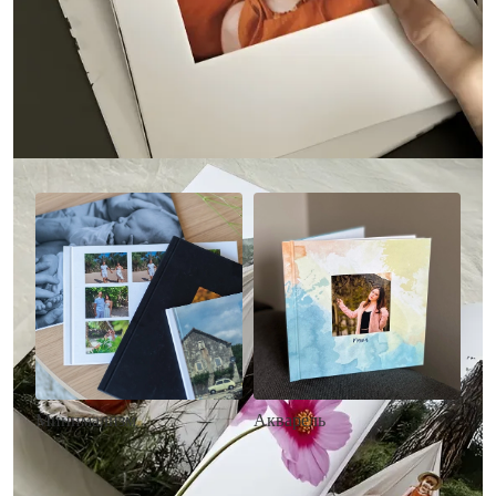
Другие стили фотокниг
Минимализм
Акварель
• Без декора
• Декор в стиле
• Выбор цвета фона
акварельных красок