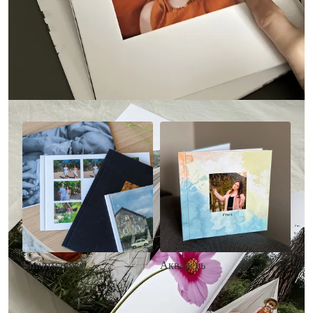
Другие стили фотокниг
Минимализм
Акварель
• Без декора
• Декор в стиле
• Выбор цвета фона
акварельных красок