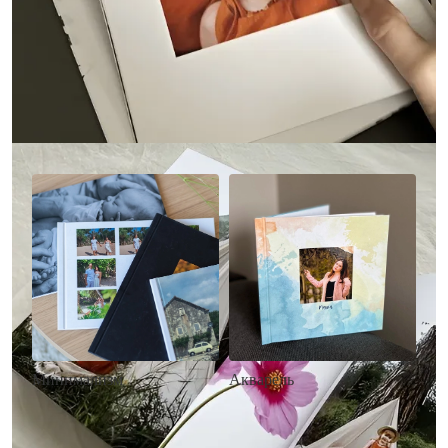
Другие стили фотокниг
Минимализм
Акварель
• Без декора
• Декор в стиле
• Выбор цвета фона
акварельных красок