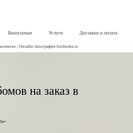
Выпускные
Услуги
Доставки и оплата
моленске | Онлайн типография fotobooka.ru
омов на заказ в
ть»