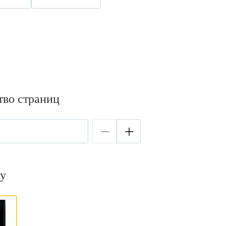
тво страниц
у