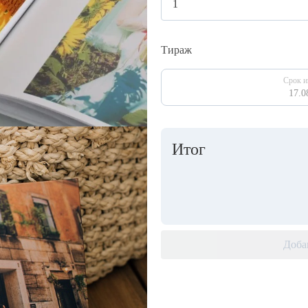
Тираж
Срок и
17.0
Итог
Доба