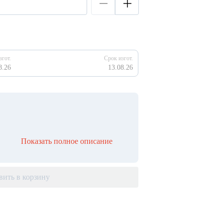
згот.
Срок изгот.
8.26
13.08.26
Показать полное описание
вить в корзину