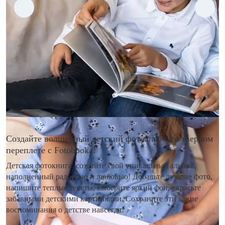
Создайте волшебный детский фотоальбом в твердом
переплете с Fotobooka!
Детская фотокнига: создайте свой уникальный альбом,
наполненный радостью и любовью! Добавьте лучшие фото,
напишите теплые тексты, выберите яркий фон, украсьте
забавными детскими картинками. Сохраните эти яркие
воспоминания о детстве навсегда!