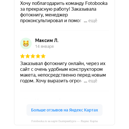
Fotobooka.ru на карте Екатеринбурга — Яндекс Карты