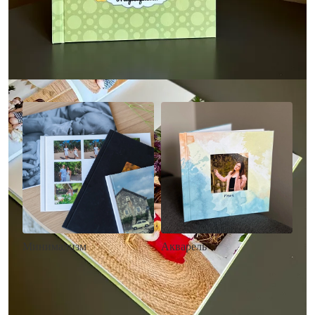
Другие стили фотокниг
Минимализм
Акварель
• Без декора
• Декор в стиле
• Выбор цвета фона
акварельных красок
• Загрузка фото и текста
• Выбор цвета фона
• Загрузка фото и текста