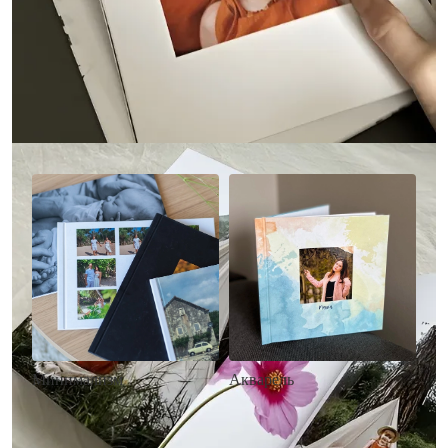
Другие стили фотокниг
Минимализм
Акварель
• Без декора
• Декор в стиле
• Выбор цвета фона
акварельных красок