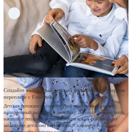
Создайте волшебный детский фотоальбом в твердом
переплете с Fotobooka!
Детская фотокнига: создайте свой уникальный альбом,
наполненный радостью и любовью! Добавьте лучшие фото,
напишите теплые тексты, выберите яркий фон, украсьте
забавными детскими картинками. Сохраните эти яркие
воспоминания о детстве навсегда!