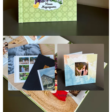
Другие стили фотокниг
Минимализм
Акварель
• Без декора
• Декор в стиле
• Выбор цвета фона
акварельных красок