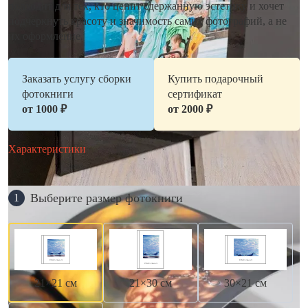
подходит для тех, кто ценит сдержанную эстетику и хочет
подчеркнуть красоту и значимость самих фотографий, а не
их оформление.
Заказать услугу сборки
Купить подарочный
фотокниги
сертификат
от 1000 ₽
от 2000 ₽
Характеристики
Выберите размер фотокниги
1
21×21 см
21×30 см
30×21 см