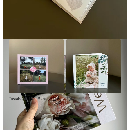
• Выбор цвета фона
акварельных красок
• Загрузка фото и текста
• Выбор цвета фона
• Загрузка фото и текста
Заказать
Заказать
Цветы
Instabook 15×15 см
• Декор цветы
• Декор на выбор
• Выбор цвета фона
• Выбор цвета фона
• Загрузка фото и текста
• Загрузка фото и текста