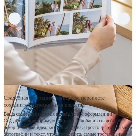
Свадебная фотокнига в твердом переплете –
сохраните воспоминания навсегда
Ваша свадебная история в элегантном оформлении!
Создайте неповторимую фотокнигу, добавив свадебный
декор и выбрав идеальный цвет фона. Просто загрузите ваши
фотографии и текст, чтобы сохранить самые трогательные