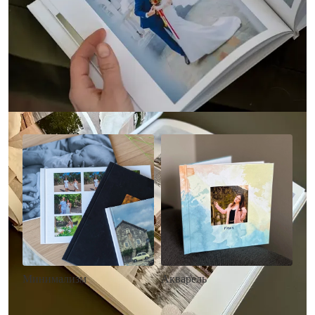
Другие стили фотокниг
Минимализм
Акварель
• Без декора
• Декор в стиле