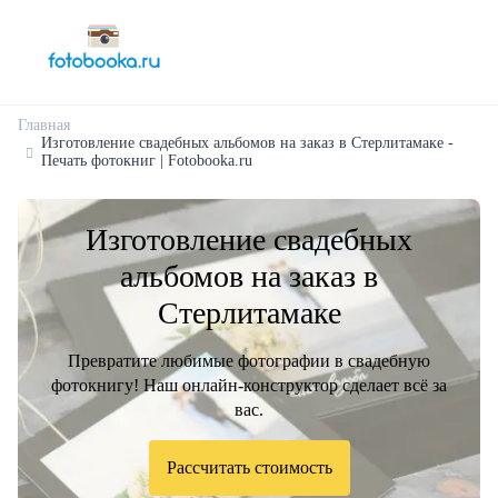
Главная
Изготовление свадебных альбомов на заказ в Стерлитамаке -
Печать фотокниг | Fotobooka.ru
Изготовление свадебных
альбомов на заказ в
Стерлитамаке
Превратите любимые фотографии в свадебную
фотокнигу! Наш онлайн-конструктор сделает всё за
вас.
Рассчитать стоимость