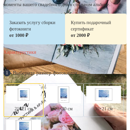
моменты вашего свадебного дня в стильном альбоме.
Заказать услугу сборки
Купить подарочный
фотокниги
сертификат
от 1000 ₽
от 2000 ₽
Характеристики
Выберите размер фотокниги
1
21×21 см
21×30 см
30×21 см