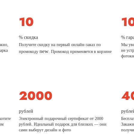
% скидка
% гар
ажно,
Получите скидку на первый онлайн-заказ по
Мы уве
дарка
new
не уст
промокоду
. Промокод применяется в корзине
фотокн
рублей
рубле
хотите
Электронный подарочный сертификат от 2000
Беспла
им
рублей. Идеальный подарок для близких — они
Закажи
сами выберут дизайн и фото
получи