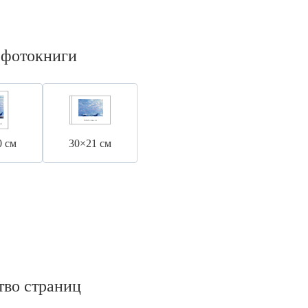
 фотокниги
0 см
30×21 см
тво страниц