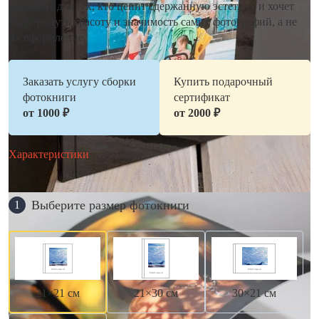
подходит для тех, кто ценит сдержанную эстетику и хочет
подчеркнуть красоту и значимость самих фотографий, а не
их оформление.
Заказать услугу сборки
Купить подарочный
фотокниги
сертификат
от 1000 ₽
от 2000 ₽
Характеристики
Выберите размер фотокниги
1
21×21 см
21×30 см
30×21 см