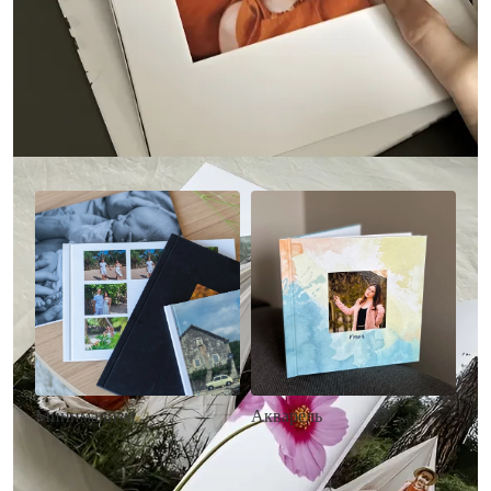
Другие стили фотокниг
Минимализм
Акварель
• Без декора
• Декор в стиле
• Выбор цвета фона
акварельных красок