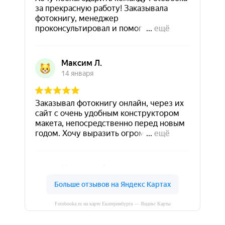
Fotobooka.ru на карте Екатеринбурга — Яндекс Карты