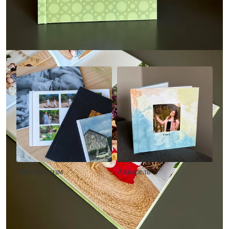
Другие стили фотокниг
Минимализм
Акварель
• Без декора
• Декор в стиле
• Выбор цвета фона
акварельных красок
• Загрузка фото и текста
• Выбор цвета фона
• Загрузка фото и текста