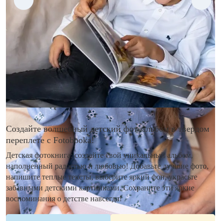
Создайте волшебный детский фотоальбом в твердом
переплете с Fotobooka!
Детская фотокнига: создайте свой уникальный альбом,
наполненный радостью и любовью! Добавьте лучшие фото,
напишите теплые тексты, выберите яркий фон, украсьте
забавными детскими картинками. Сохраните эти яркие
воспоминания о детстве навсегда!