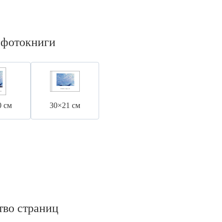
 фотокниги
0 см
30×21 см
тво страниц