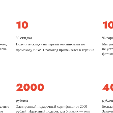
% скидка
% гар
ажно,
Получите скидку на первый онлайн-заказ по
Мы уве
дарка
new
не уст
промокоду
. Промокод применяется в корзине
фотокн
рублей
рубле
хотите
Электронный подарочный сертификат от 2000
Беспла
им
рублей. Идеальный подарок для близких — они
Закажи