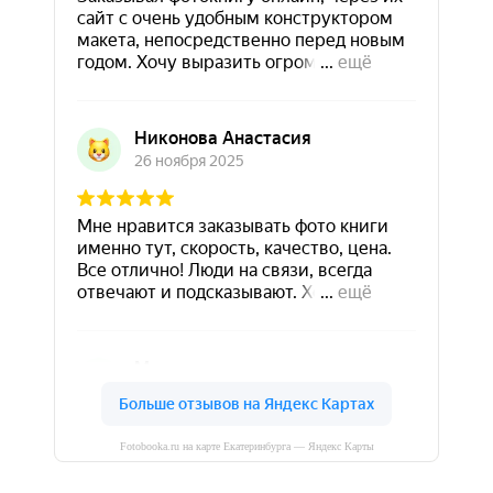
Fotobooka.ru на карте Екатеринбурга — Яндекс Карты