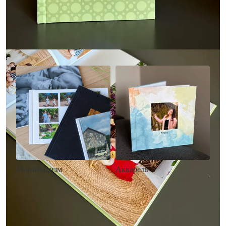
Другие стили фотокниг
Минимализм
Акварель
• Без декора
• Декор в стиле
• Выбор цвета фона
акварельных красок
• Загрузка фото и текста
• Выбор цвета фона
• Загрузка фото и текста