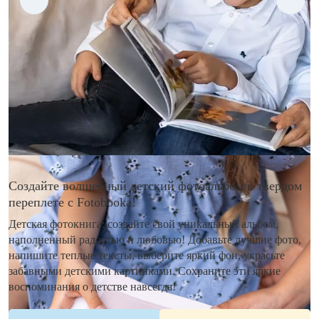
Создайте волшебный детский фотоальбом в твердом
переплете с Fotobooka!
Детская фотокнига: создайте свой уникальный альбом,
наполненный радостью и любовью! Добавьте лучшие фото,
напишите теплые тексты, выберите яркий фон, украсьте
забавными детскими картинками. Сохраните эти яркие
воспоминания о детстве навсегда!