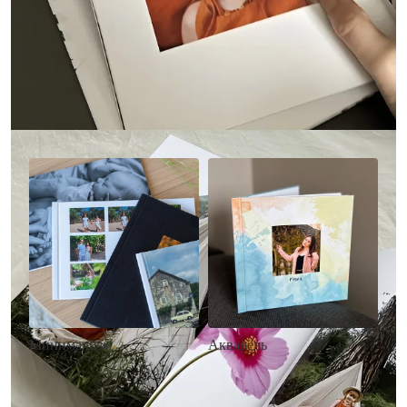
Другие стили фотокниг
Минимализм
Акварель
• Без декора
• Декор в стиле
• Выбор цвета фона
акварельных красок