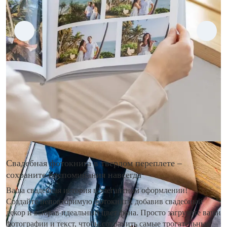
Свадебная фотокнига в твердом переплете –
сохраните воспоминания навсегда
Ваша свадебная история в элегантном оформлении!
Создайте неповторимую фотокнигу, добавив свадебный
декор и выбрав идеальный цвет фона. Просто загрузите ваши
фотографии и текст, чтобы сохранить самые трогательные