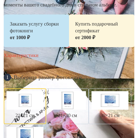
моменты вашего свадебного дня в стильном альбоме.
Заказать услугу сборки
Купить подарочный
фотокниги
сертификат
от 1000 ₽
от 2000 ₽
Характеристики
Выберите размер фотокниги
1
21×21 см
21×30 см
30×21 см