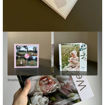
• Выбор цвета фона
акварельных красок
• Загрузка фото и текста
• Выбор цвета фона
• Загрузка фото и текста
Заказать
Заказать
Цветы
Instabook 15×15 см
• Декор цветы
• Декор на выбор
• Выбор цвета фона
• Выбор цвета фона
• Загрузка фото и текста
• Загрузка фото и текста