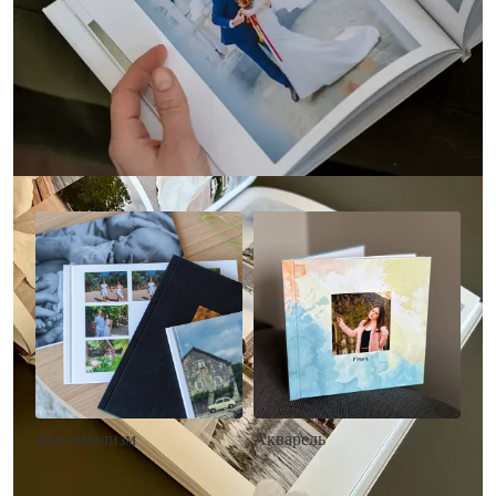
Другие стили фотокниг
Минимализм
Акварель
• Без декора
• Декор в стиле