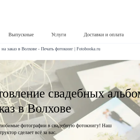
Выпускные
Услуги
Доставки и оплата
на заказ в Волхове - Печать фотокниг | Fotobooka.ru
товление свадебных альбо
аказ в Волхове
любимые фотографии в свадебную фотокнигу! Наш
руктор сделает всё за вас.