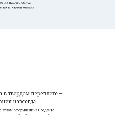
оз из нашего офиса.
е заказ картой онлайн
 в твердом переплете –
ания навсегда
гантном оформлении! Создайте