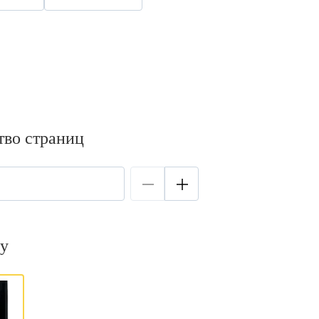
тво страниц
у