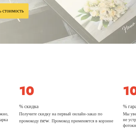
ь стоимость
% скидка
% гар
ажно,
Получите скидку на первый онлайн-заказ по
Мы уве
дарка
new
не уст
промокоду
. Промокод применяется в корзине
фотокн