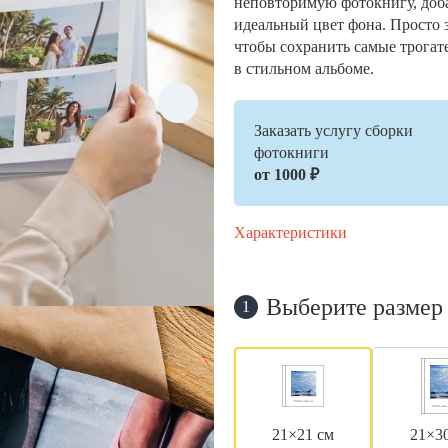
неповторимую фотокнигу, доб
идеальный цвет фона. Просто 
чтобы сохранить самые трогат
в стильном альбоме.
Заказать услугу сборки
фотокниги
от 1000 ₽
Характеристики
Выберите размер
1
21×21 см
21×3