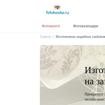
Фотокниги
Фотокалендари
Главная
Изготовление свадебных альбомов 
Изго
на з
Превратите 
онлайн-конст