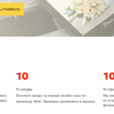
ь стоимость
% скидка
% гар
ажно,
Получите скидку на первый онлайн-заказ по
Мы уве
дарка
new
не уст
промокоду
. Промокод применяется в корзине
фотокн