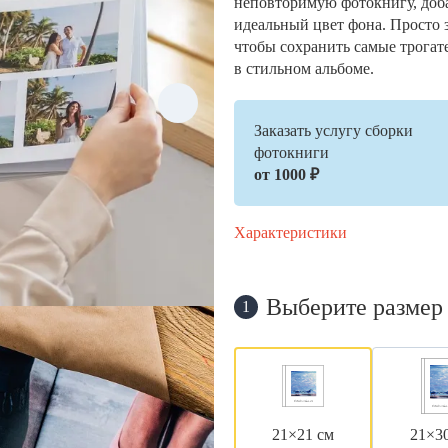
неповторимую фотокнигу, доб
идеальный цвет фона. Просто 
чтобы сохранить самые трогат
в стильном альбоме.
Заказать услугу сборки
фотокниги
от 1000 ₽
Характеристики
Выберите размер
1
21×21 см
21×3