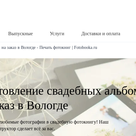
Выпускные
Услуги
Доставки и оплата
на заказ в Вологде - Печать фотокниг | Fotobooka.ru
товление свадебных альбо
каз в Вологде
любимые фотографии в свадебную фотокнигу! Наш
руктор сделает всё за вас.