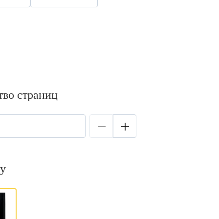
тво страниц
у