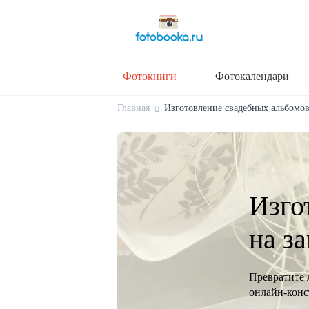
Фотокниги
Фотокалендари
Главная
Изготовление свадебных альбомов 
Изго
на за
Превратите 
онлайн-конст