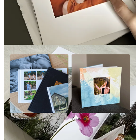
Другие стили фотокниг
Минимализм
Акварель
• Без декора
• Декор в стиле
• Выбор цвета фона
акварельных красок