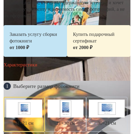
подходит для тех, кто ценит сдержанную эстетику и хочет
подчеркнуть красоту и значимость самих фотографий, а не
их оформление.
Заказать услугу сборки
Купить подарочный
фотокниги
сертификат
от 1000 ₽
от 2000 ₽
Характеристики
Выберите размер фотокниги
1
21×21 см
21×30 см
30×21 см