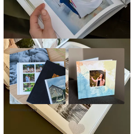
Другие стили фотокниг
Минимализм
Акварель
• Без декора
• Декор в стиле
• Выбор цвета фона
акварельных красок
• Загрузка фото и текста
• Выбор цвета фона