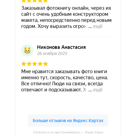
Fotobooka.ru на карте Екатеринбурга — Яндекс Карты