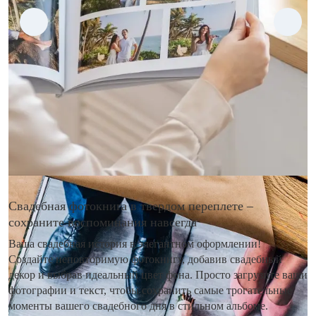
Свадебная фотокнига в твердом переплете –
сохраните воспоминания навсегда
Ваша свадебная история в элегантном оформлении!
Создайте неповторимую фотокнигу, добавив свадебный
декор и выбрав идеальный цвет фона. Просто загрузите ваши
фотографии и текст, чтобы сохранить самые трогательные
моменты вашего свадебного дня в стильном альбоме.