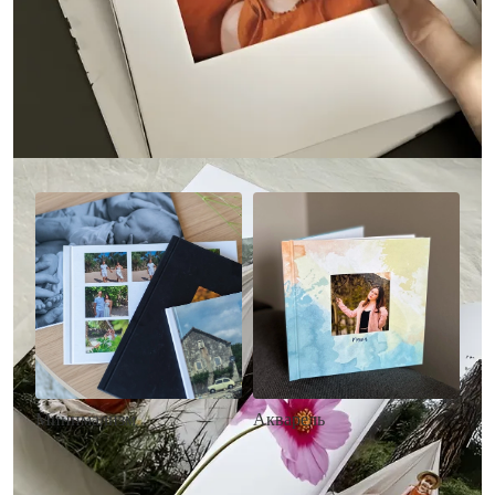
Другие стили фотокниг
Минимализм
Акварель
• Без декора
• Декор в стиле
• Выбор цвета фона
акварельных красок