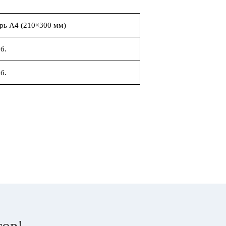
рь А4 (210×300 мм)
б.
б.
тов!