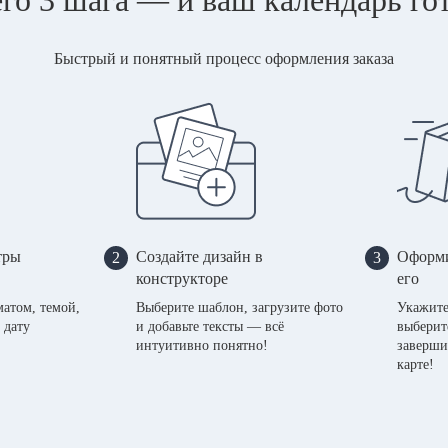
Быстрый и понятный процесс оформления заказа
тры
Создайте дизайн в
Оформи
2
3
конструкторе
его
матом, темой,
Выберите шаблон, загрузите фото
Укажите
 дату
и добавьте тексты — всё
выберит
интуитивно понятно!
заверши
карте!