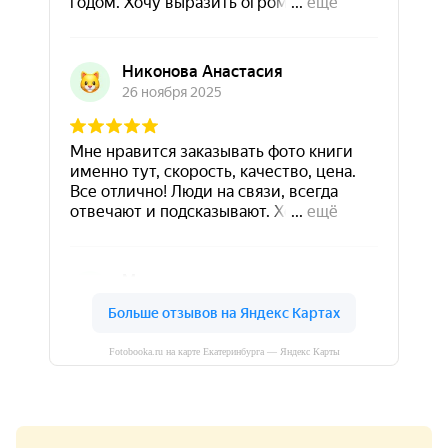
Fotobooka.ru на карте Екатеринбурга — Яндекс Карты