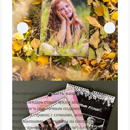
Рассчитайте стоимость вашего календаря
Этот календарь станет ярким акцентом в вашем
интерьере и практичным подарком на все случаи
жизни! 13 страниц с сочными, живыми
изображениями напечатаны на плотной мелованной
бумаге премиум-класса (250 г/м²) с глянцевым