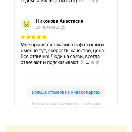
Fotobooka.ru на карте Екатеринбурга — Яндекс Карты