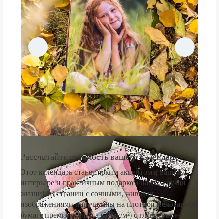
Рассчитайте стоимость вашего календаря
Этот календарь станет ярким акцентом в вашем
интерьере и практичным подарком на все случаи
жизни! 13 страниц с сочными, живыми
изображениями напечатаны на плотной мелованной
бумаге премиум-класса (250 г/м²) с глянцевым