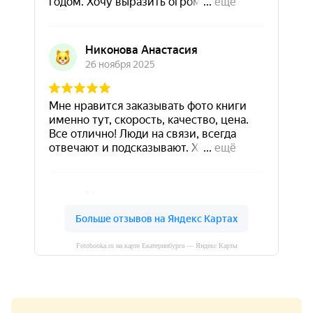
Fotobooka.ru на карте Екатеринбурга — Яндекс Карты