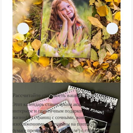
Рассчитайте стоимость вашего календаря
Этот календарь станет ярким акцентом в вашем
интерьере и практичным подарком на все случаи
жизни! 13 страниц с сочными, живыми
изображениями напечатаны на плотной мелованной
бумаге премиум-класса (250 г/м²) с глянцевым