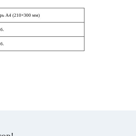
рь А4 (210×300 мм)
б.
б.
тов!