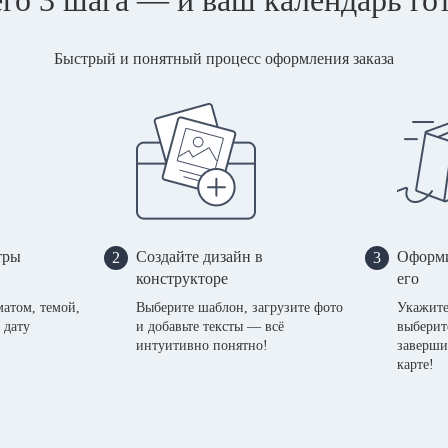
Быстрый и понятный процесс оформления заказа
тры
Создайте дизайн в
Оформи
2
3
конструкторе
его
матом, темой,
Выберите шаблон, загрузите фото
Укажите
 дату
и добавьте тексты — всё
выберит
интуитивно понятно!
заверши
карте!