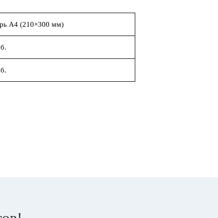
рь А4 (210×300 мм)
б.
б.
тов!