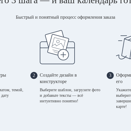
Быстрый и понятный процесс оформления заказа
тры
Создайте дизайн в
Оформи
2
3
конструкторе
его
матом, темой,
Выберите шаблон, загрузите фото
Укажите
 дату
и добавьте тексты — всё
выберит
интуитивно понятно!
заверши
карте!