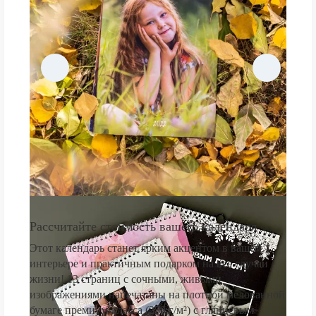
Рассчитайте стоимость вашего календаря
Этот календарь станет ярким акцентом в вашем
интерьере и практичным подарком на все случаи
жизни! 13 страниц с сочными, живыми
изображениями напечатаны на плотной мелованной
бумаге премиум-класса (250 г/м²) с глянцевым