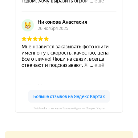
Fotobooka.ru на карте Екатеринбурга — Яндекс Карты