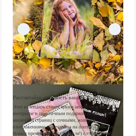
Рассчитайте стоимость вашего календаря
Этот календарь станет ярким акцентом в вашем
интерьере и практичным подарком на все случаи
жизни! 13 страниц с сочными, живыми
изображениями напечатаны на плотной мелованной
бумаге премиум-класса (250 г/м²) с глянцевым