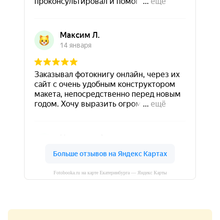
Fotobooka.ru на карте Екатеринбурга — Яндекс Карты