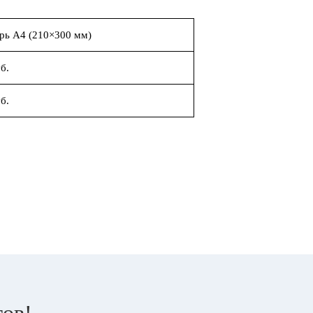
рь А4 (210×300 мм)
б.
б.
тов!