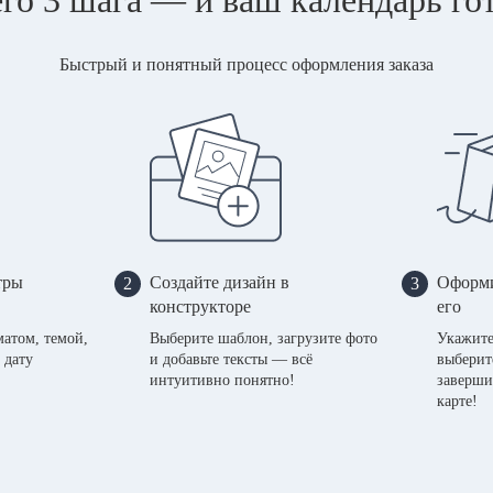
Быстрый и понятный процесс оформления заказа
тры
Создайте дизайн в
Оформи
2
3
конструкторе
его
матом, темой,
Выберите шаблон, загрузите фото
Укажите
 дату
и добавьте тексты — всё
выберит
интуитивно понятно!
заверши
карте!