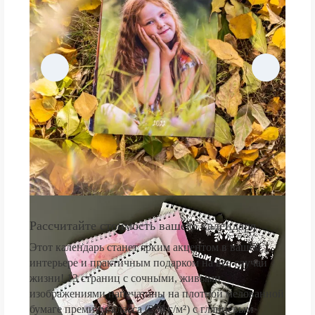
Рассчитайте стоимость вашего календаря
Этот календарь станет ярким акцентом в вашем
интерьере и практичным подарком на все случаи
жизни! 13 страниц с сочными, живыми
изображениями напечатаны на плотной мелованной
бумаге премиум-класса (250 г/м²) с глянцевым