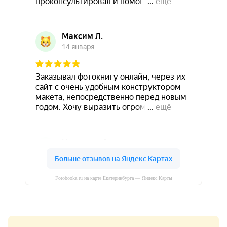
Fotobooka.ru на карте Екатеринбурга — Яндекс Карты