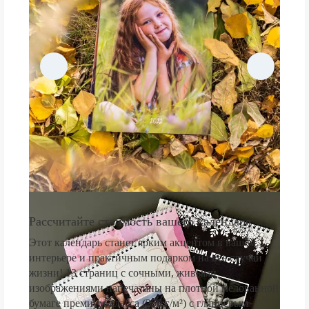
Рассчитайте стоимость вашего календаря
Этот календарь станет ярким акцентом в вашем
интерьере и практичным подарком на все случаи
жизни! 13 страниц с сочными, живыми
изображениями напечатаны на плотной мелованной
бумаге премиум-класса (250 г/м²) с глянцевым