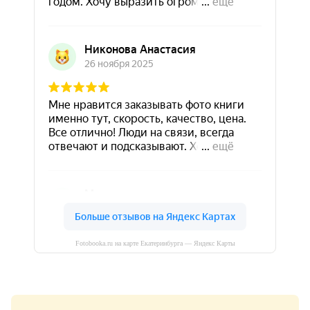
Fotobooka.ru на карте Екатеринбурга — Яндекс Карты