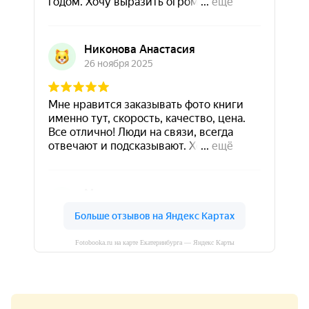
Fotobooka.ru на карте Екатеринбурга — Яндекс Карты