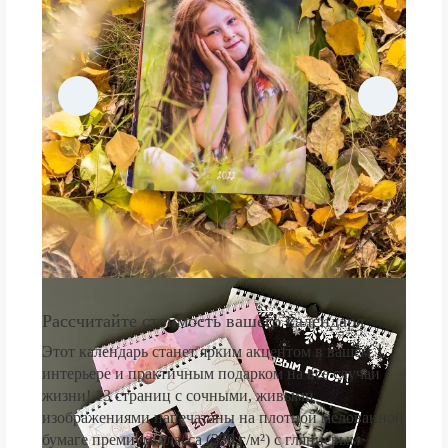
Рассчитайте стоимость вашего календаря
Этот календарь станет ярким акцентом в вашем
интерьере и практичным подарком на все случаи
жизни! 13 страниц с сочными, живыми
изображениями напечатаны на плотной мелованной
бумаге премиум-класса (250 г/м²) с глянцевым