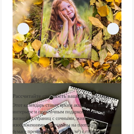
Рассчитайте стоимость вашего календаря
Этот календарь станет ярким акцентом в вашем
интерьере и практичным подарком на все случаи
жизни! 13 страниц с сочными, живыми
изображениями напечатаны на плотной мелованной
бумаге премиум-класса (250 г/м²) с глянцевым