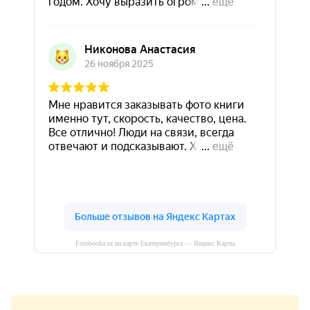
Fotobooka.ru на карте Екатеринбурга — Яндекс Карты