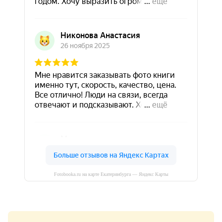
Fotobooka.ru на карте Екатеринбурга — Яндекс Карты