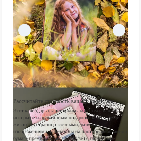
Рассчитайте стоимость вашего календаря
Этот календарь станет ярким акцентом в вашем
интерьере и практичным подарком на все случаи
жизни! 13 страниц с сочными, живыми
изображениями напечатаны на плотной мелованной
бумаге премиум-класса (250 г/м²) с глянцевым