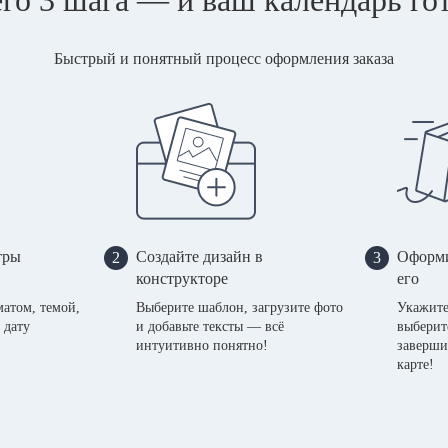
Быстрый и понятный процесс оформления заказа
тры
Создайте дизайн в
Оформи
2
3
конструкторе
его
матом, темой,
Выберите шаблон, загрузите фото
Укажите
 дату
и добавьте тексты — всё
выберит
интуитивно понятно!
заверши
карте!