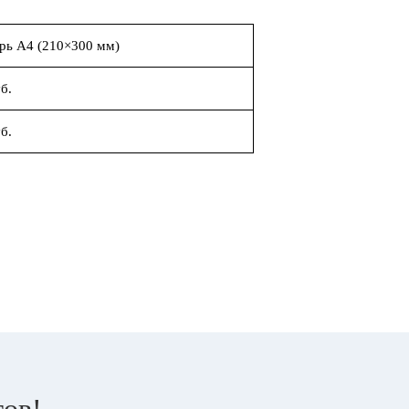
рь А4 (210×300 мм)
б.
б.
тов!