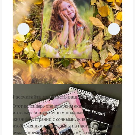
Рассчитайте стоимость вашего календаря
Этот календарь станет ярким акцентом в вашем
интерьере и практичным подарком на все случаи
жизни! 13 страниц с сочными, живыми
изображениями напечатаны на плотной мелованной
бумаге премиум-класса (250 г/м²) с глянцевым