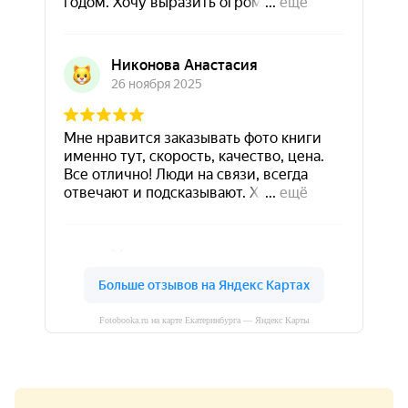
Fotobooka.ru на карте Екатеринбурга — Яндекс Карты