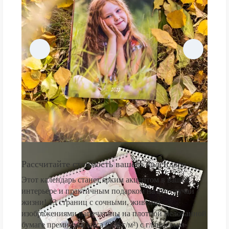
Рассчитайте стоимость вашего календаря
Этот календарь станет ярким акцентом в вашем
интерьере и практичным подарком на все случаи
жизни! 13 страниц с сочными, живыми
изображениями напечатаны на плотной мелованной
бумаге премиум-класса (250 г/м²) с глянцевым