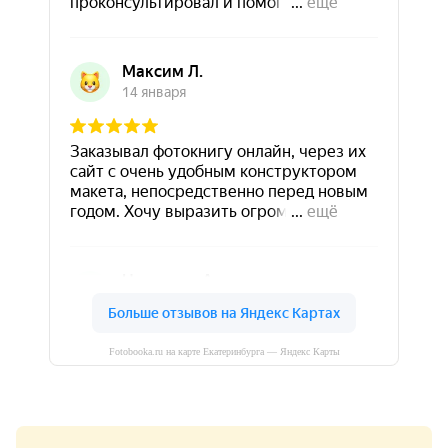
Fotobooka.ru на карте Екатеринбурга — Яндекс Карты