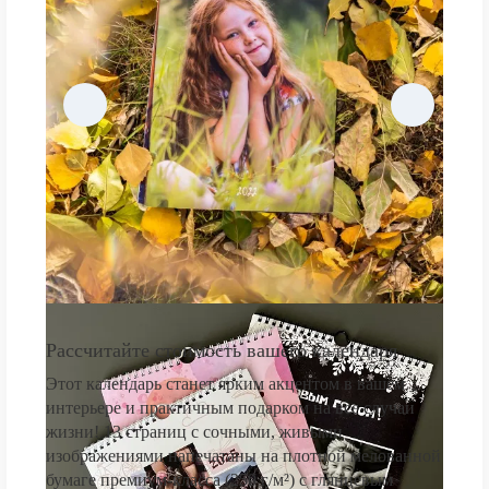
Рассчитайте стоимость вашего календаря
Этот календарь станет ярким акцентом в вашем
интерьере и практичным подарком на все случаи
жизни! 13 страниц с сочными, живыми
изображениями напечатаны на плотной мелованной
бумаге премиум-класса (250 г/м²) с глянцевым