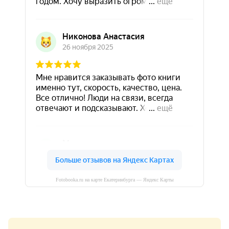
Fotobooka.ru на карте Екатеринбурга — Яндекс Карты