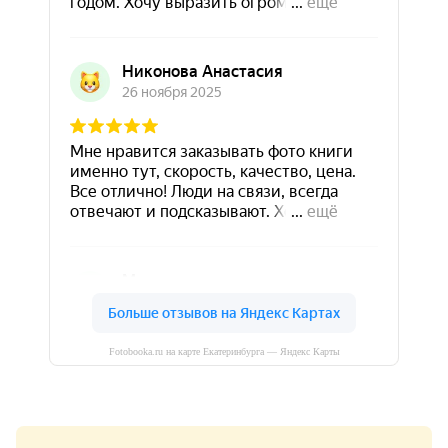
Fotobooka.ru на карте Екатеринбурга — Яндекс Карты