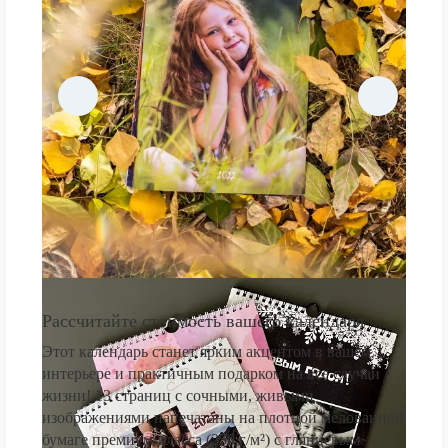
Рассчитайте стоимость вашего календаря
Этот календарь станет ярким акцентом в вашем
интерьере и практичным подарком на все случаи
жизни! 13 страниц с сочными, живыми
изображениями напечатаны на плотной мелованной
бумаге премиум-класса (250 г/м²) с глянцевым