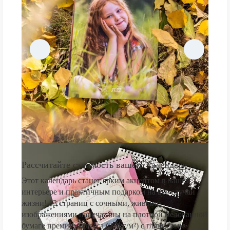
Рассчитайте стоимость вашего календаря
Этот календарь станет ярким акцентом в вашем
интерьере и практичным подарком на все случаи
жизни! 13 страниц с сочными, живыми
изображениями напечатаны на плотной мелованной
бумаге премиум-класса (250 г/м²) с глянцевым