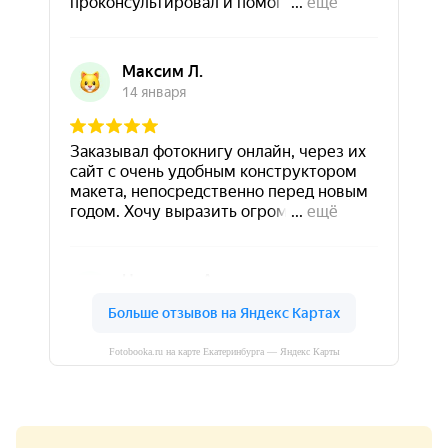
Fotobooka.ru на карте Екатеринбурга — Яндекс Карты