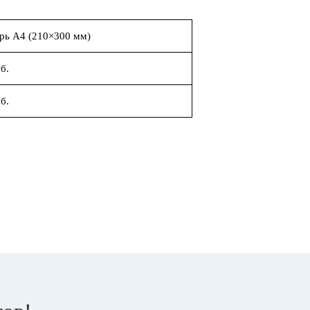
рь А4 (210×300 мм)
б.
б.