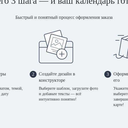
го 3 шага — и ваш календарь го
Быстрый и понятный процесс оформления заказа
тры
Создайте дизайн в
Оформи
2
3
конструкторе
его
матом, темой,
Выберите шаблон, загрузите фото
Укажите
 дату
и добавьте тексты — всё
выберит
интуитивно понятно!
заверши
карте!