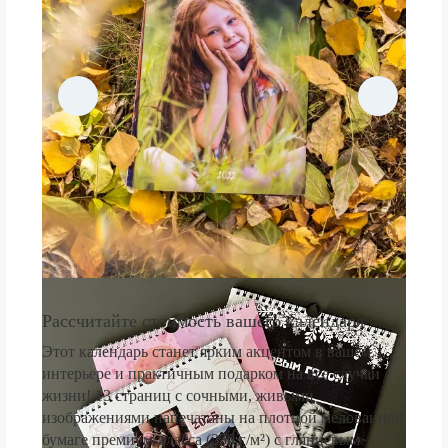
Рассчитайте стоимость вашего календаря
Этот календарь станет ярким акцентом в вашем
интерьере и практичным подарком на все случаи
жизни! 13 страниц с сочными, живыми
изображениями напечатаны на плотной мелованной
бумаге премиум-класса (250 г/м²) с глянцевым