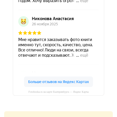
Fotobooka.ru на карте Екатеринбурга — Яндекс Карты