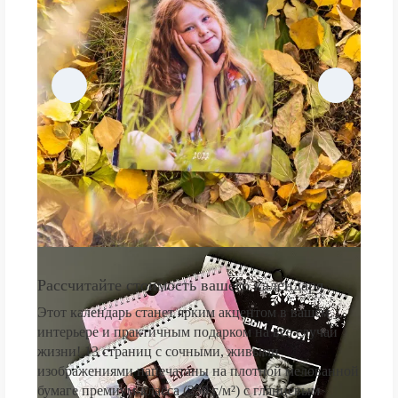
Рассчитайте стоимость вашего календаря
Этот календарь станет ярким акцентом в вашем
интерьере и практичным подарком на все случаи
жизни! 13 страниц с сочными, живыми
изображениями напечатаны на плотной мелованной
бумаге премиум-класса (250 г/м²) с глянцевым