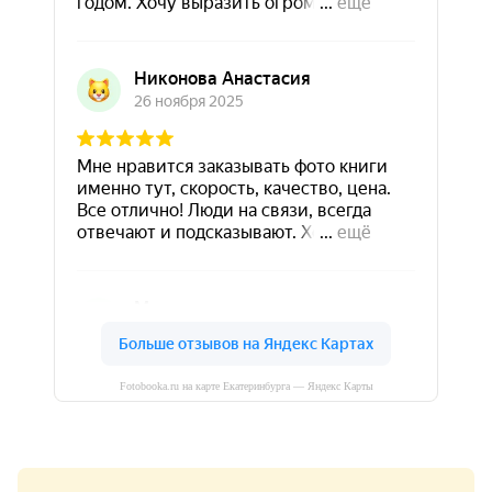
Fotobooka.ru на карте Екатеринбурга — Яндекс Карты